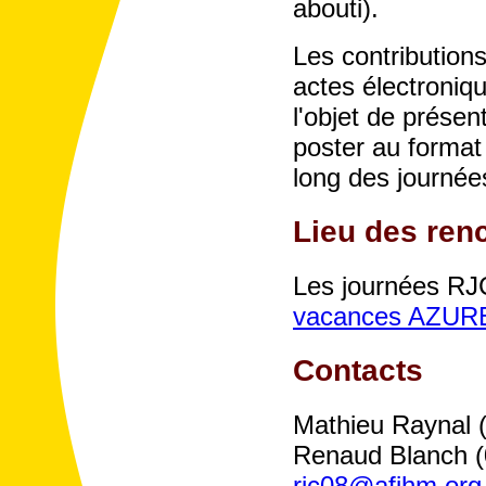
abouti).
Les contribution
actes électroniq
l'objet de prése
poster au format
long des journée
Lieu des ren
Les journées RJ
vacances AZURE
Contacts
Mathieu Raynal (
Renaud Blanch (
rjc08@afihm.org